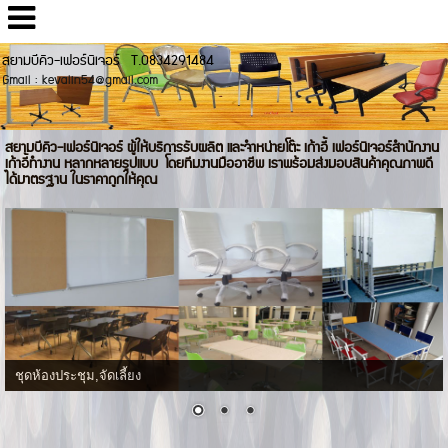
สยามบีคิว-เฟอร์นิเจอร์ T.0834291484
Gmail : kevalin54@gmail.com
สยามบีคิว-เฟอร์นิเจอร์ ผู้ให้บริการรับผลิต และจำหน่ายโต๊ะ เก้าอี้ เฟอร์นิเจอร์สำนักงาน
เก้าอี้ทำงาน หลากหลายรูปแบบ โดยทีมงานมืออาชีพ เราพร้อมส่งมอบสินค้าคุณภาพดี
ได้มาตรฐาน ในราคาถูกให้คุณ
ชุดห้องประชุม,จัดเลี้ยง