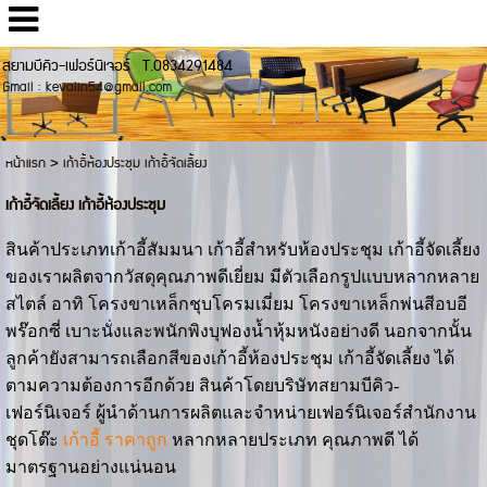
สยามบีคิว-เฟอร์นิเจอร์ T.0834291484
Gmail : kevalin54@gmail.com
หน้าแรก
>
เก้าอี้ห้องประชุม เก้าอี้จัดเลี้ยง
เก้าอี้จัดเลี้ยง เก้าอี้ห้องประชุม
สินค้าประเภทเก้าอี้สัมมนา เก้าอี้สำหรับห้องประชุม เก้าอี้จัดเลี้ยง
ของเราผลิตจากวัสดุคุณภาพดีเยี่ยม มีตัวเลือกรูปแบบหลากหลาย
สไตล์ อาทิ โครงขาเหล็กชุบโครมเมี่ยม โครงขาเหล็กพ่นสีอบอี
พร๊อกซี่ เบาะนั่งและพนักพิงบุฟองน้ำหุ้มหนังอย่างดี นอกจากนั้น
ลูกค้ายังสามารถเลือกสีของเก้าอี้ห้องประชุม เก้าอี้จัดเลี้ยง ได้
ตามความต้องการอีกด้วย สินค้าโดยบริษัทสยามบีคิว-
เฟอร์นิเจอร์ ผู้นำด้านการผลิตและจำหน่ายเฟอร์นิเจอร์สำนักงาน
ชุดโต๊ะ
เก้าอี้ ราคาถูก
หลากหลายประเภท คุณภาพดี ได้
มาตรฐานอย่างแน่นอน